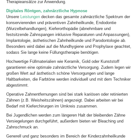
Therapieansätze zur Anwendung.
Digitales Röntgen, zahnärztliche Hypnose
Unsere
Leistungen
decken das gesamte zahnärztliche Spektrum der
konservierenden und präventiven Zahnheilkunde, Endodontie
(Wurzelbehandlungen), Kieferorthopädie (abnehmbare und
festsitzende Zahnspangen inklusive Reparaturen und Anpassungen),
Implantologie, ästhetischen Zahnheilkunde und Parodontologie ab.
Besonders wird dabei auf die Mundhygiene und Prophylaxe geachtet,
sodass Sie lange keine Füllungstherapie benötigen.
Hochwertige Füllmaterialien wie Keramik, Gold oder Kunststoff
garantieren eine optimale zahnärztliche Versorgung. Zudem legen wir
großen Wert auf ästhetisch schöne Versorgungen und lange
Haltbarkeiten, die Farbtöne werden individuell und mit dem Techniker
abgestimmt.
Operative Zahnentfernungen sind bei stark kariösen oder retinierten
Zähnen (z.B. Weisheitszähnen) angezeigt. Dabei arbeiten wir bei
Bedarf mit Kieferchirurgen im Umkreis zusammen.
Bei Jugendlichen werden zum längeren Halt der bleibenden Zähne
Versiegelungen durchgeführt, außerdem bieten wir Bleaching und
Zahnschmuck an.
Generell und ganz besonders im Bereich der Kinderzahnheilkunde