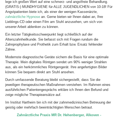
lege ich großen Wert auf eine schmerz- und angstfreie Behandlung.
(GRATIS-) MUNDHYGIENE für ALLE JUGENDLICHEN von 10-18! Für
Angstpatienten biete ich, als einer der wenigen Kassenärzte,
zahnärztliche Hypnose
an. Gerne bieten wir Ihnen dabei an, Ihre
Lieblings-CD oder einen Film am Stuhl anzusehen, um sich von
unserer Arbeit ablenken zu können.
Ein letzter Tätigkeitsschwerpunkt liegt schließlich auf der
Alterszahnheilkunde. Sie befasst sich mit Fragen rundum die
Zahnprophylaxe und Prothetik zum Erhalt bzw. Ersatz fehlender
Zähne.
Modernste diagnostische Geräte sichern die Basis für eine optimale
Therapie. Mein digitales Röntgen sendet um 90% weniger Strahlen
aus, als ein herkömmliches Röntgengerät. Ihre angefertigten Bilder
können Sie bequem direkt am Stuhl ansehen.
Durch umfassende Beratung bleibt sichergestellt, dass Sie die
jeweiligen therapeutischen Maßnahmen verstehen. Im Rahmen eines
ausführlichen Patientengesprächs erkläre ich Ihnen den Befund und
zeige mögliche Therapieansätze auf.
Im Institut Hartheim bin ich mit der zahnmedizinischen Betreuung der
geistig oder mehrfach beeinträchtigten Menschen betraut.
Zahnärztliche Praxis MR Dr. Hehenberger, Alkoven -